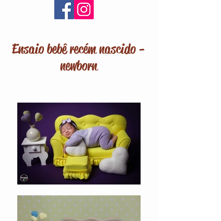
Ensaio bebê recém nascido -
newborn